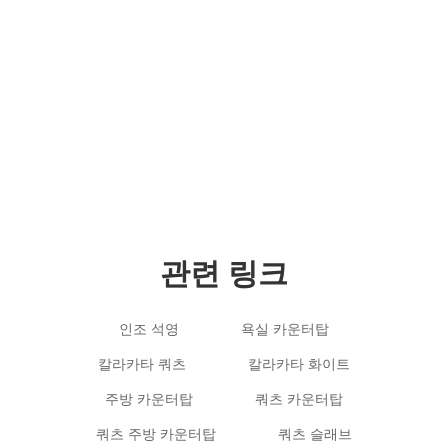
저작권 © 2012-2024 Goldtop Stone 2024 판권
소유
관련 링크
인조 석영
욕실 카운터탑
칼라카타 쿼츠
칼라카타 화이트
주방 카운터탑
쿼츠 카운터탑
쿼츠 주방 카운터탑
쿼츠 슬래브