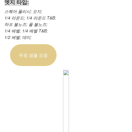
엣지 타입:
스퀘어 폴리시; 오지;
1/4 라운드; 1/4 라운드 T&B;
하프 불노즈; 풀 불노즈;
1/4 베벨; 1/4 베벨 T&B;
1/2 베벨; 데미;
무료 샘플 요청