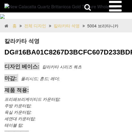
홈
전체 디자인
칼라카타 석영
5004 브리타니카
칼라카타 석영
DG#16BA01C8267D3BCFC607D233BD
디자인 베이스:
칼라카타 시리즈 쿼츠
마감:
폴리시드; 혼드; 레더;
제품 적용:
프리패브리케이티드 카운터탑;
주방 카운터탑;
욕실 카운터탑;
세면대 카운터탑;
테이블 탑;