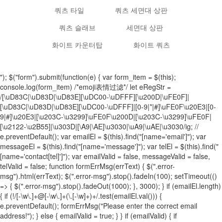
쿼츠 타일
쿼츠 세면대 상판
쿼츠 슬래브
세면대 상판
화이트 카운터탑
화이트 쿼츠
"); $("form").submit(function(e) { var form_item = $(this);
console.log(form_item) /*emoji表情过滤*/ let eRegStr =
/[\uD83C|\uD83D|\uD83E][\uDC00-\uDFFF][\u200D|\uFE0F]|
[\uD83C|\uD83D|\uD83E][\uDC00-\uDFFF]|[0-9|*|#]\uFE0F\u20E3|[0-
9|#]\u20E3|[\u203C-\u3299]\uFE0F\u200D|[\u203C-\u3299]\uFE0F|
[\u2122-\u2B55]|\u303D|[\A9|\AE]\u3030|\uA9|\uAE|\u3030/ig; //
e.preventDefault(); var emailEl = $(this).find("[name='email']"); var
messageEl = $(this).find("[name='message']"); var telEl = $(this).find("
[name='contact[tel]']"); var emailValid = false, messageValid = false,
telValid = false; function formErrMsg(errText) { $(".error-
msg").html(errText); $(".error-msg").stop().fadeIn(100); setTimeout(()
=> { $(".error-msg").stop().fadeOut(1000); }, 3000); } if (emailEl.length)
{ if (!/[-\w\.]+@[-\w\.]+(\.[-\w]+)+/.test(emailEl.val())) {
e.preventDefault(); formErrMsg("Please enter the correct email
address!"); } else { emailValid = true; } } if (emailValid) { if