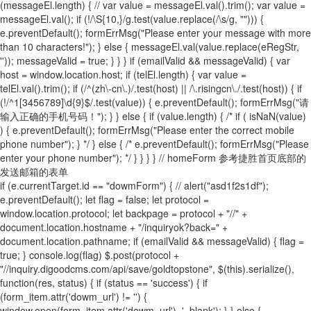
(messageEl.length) { // var value = messageEl.val().trim(); var value =
messageEl.val(); if (!/\S{10,}/g.test(value.replace(/\s/g, ""))) {
e.preventDefault(); formErrMsg("Please enter your message with more
than 10 characters!"); } else { messageEl.val(value.replace(eRegStr,
'')); messageValid = true; } } } if (emailValid && messageValid) { var
host = window.location.host; if (telEl.length) { var value =
telEl.val().trim(); if (/^(zh\-cn\.)/.test(host) || /\.risingcn\./.test(host)) { if
(!/^1[3456789]\d{9}$/.test(value)) { e.preventDefault(); formErrMsg("请
输入正确的手机号码！"); } } else { if (value.length) { /* if ( isNaN(value)
) { e.preventDefault(); formErrMsg("Please enter the correct mobile
phone number"); } */ } else { /* e.preventDefault(); formErrMsg("Please
enter your phone number"); */ } } } } // homeForm 参考捷胜首页底部的
发送邮箱的表单
if (e.currentTarget.id == "dowmForm") { // alert("asd1f2s1df");
e.preventDefault(); let flag = false; let protocol =
window.location.protocol; let backpage = protocol + "//" +
document.location.hostname + "/inquiryok?back=" +
document.location.pathname; if (emailValid && messageValid) { flag =
true; } console.log(flag) $.post(protocol +
"//inquiry.digoodcms.com/api/save/goldtopstone", $(this).serialize(),
function(res, status) { if (status == 'success') { if
(form_item.attr('dowm_url') != '') {
window.open(form_item.attr('dowm_url'), '_blank'); } } else {