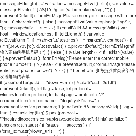
(messageEl.length) { // var value = messageEl.val().trim(); var value =
messageEl.val(); if (!/\S{10,}/g.test(value.replace(/\s/g, ""))) {
e.preventDefault(); formErrMsg("Please enter your message with more
than 10 characters!"); } else { messageEl.val(value.replace(eRegStr,
'')); messageValid = true; } } } if (emailValid && messageValid) { var
host = window.location.host; if (telEl.length) { var value =
telEl.val().trim(); if (/^(zh\-cn\.)/.test(host) || /\.risingcn\./.test(host)) { if
(!/^1[3456789]\d{9}$/.test(value)) { e.preventDefault(); formErrMsg("请
输入正确的手机号码！"); } } else { if (value.length) { /* if ( isNaN(value)
) { e.preventDefault(); formErrMsg("Please enter the correct mobile
phone number"); } */ } else { /* e.preventDefault(); formErrMsg("Please
enter your phone number"); */ } } } } // homeForm 参考捷胜首页底部的
发送邮箱的表单
if (e.currentTarget.id == "dowmForm") { // alert("asd1f2s1df");
e.preventDefault(); let flag = false; let protocol =
window.location.protocol; let backpage = protocol + "//" +
document.location.hostname + "/inquiryok?back=" +
document.location.pathname; if (emailValid && messageValid) { flag =
true; } console.log(flag) $.post(protocol +
"//inquiry.digoodcms.com/api/save/goldtopstone", $(this).serialize(),
function(res, status) { if (status == 'success') { if
(form_item.attr('dowm_url') != '') {