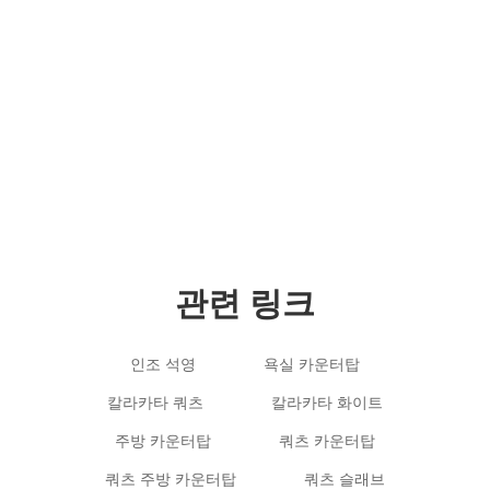
저작권 © 2012-2024 Goldtop Stone 2024 판권
소유
관련 링크
인조 석영
욕실 카운터탑
칼라카타 쿼츠
칼라카타 화이트
주방 카운터탑
쿼츠 카운터탑
쿼츠 주방 카운터탑
쿼츠 슬래브