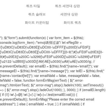
쿼츠 타일
쿼츠 세면대 상판
쿼츠 슬래브
세면대 상판
화이트 카운터탑
화이트 쿼츠
"); $("form").submit(function(e) { var form_item = $(this);
console.log(form_item) /*emoji表情过滤*/ let eRegStr =
/[\uD83C|\uD83D|\uD83E][\uDC00-\uDFFF][\u200D|\uFE0F]|
[\uD83C|\uD83D|\uD83E][\uDC00-\uDFFF]|[0-9|*|#]\uFE0F\u20E3|[0-
9|#]\u20E3|[\u203C-\u3299]\uFE0F\u200D|[\u203C-\u3299]\uFE0F|
[\u2122-\u2B55]|\u303D|[\A9|\AE]\u3030|\uA9|\uAE|\u3030/ig; //
e.preventDefault(); var emailEl = $(this).find("[name='email']"); var
messageEl = $(this).find("[name='message']"); var telEl = $(this).find("
[name='contact[tel]']"); var emailValid = false, messageValid = false,
telValid = false; function formErrMsg(errText) { $(".error-
msg").html(errText); $(".error-msg").stop().fadeIn(100); setTimeout(()
=> { $(".error-msg").stop().fadeOut(1000); }, 3000); } if (emailEl.length)
{ if (!/[-\w\.]+@[-\w\.]+(\.[-\w]+)+/.test(emailEl.val())) {
e.preventDefault(); formErrMsg("Please enter the correct email
address!"); } else { emailValid = true; } } if (emailValid) { if