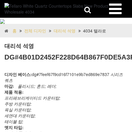
홈
전체 디자인
대리석 석영
4034 텔라로
대리석 석영
DG#4B01D2452F228D64B867F0DE5A3
디자인 베이스:
dg#7feef67f9cd16f7101e9b7ed869e7837
시리즈
쿼츠
마감:
폴리시드; 혼드; 레더;
제품 적용:
프리패브리케이티드 카운터탑;
주방 카운터탑;
욕실 카운터탑;
세면대 카운터탑;
테이블 탑;
엣지 타입: