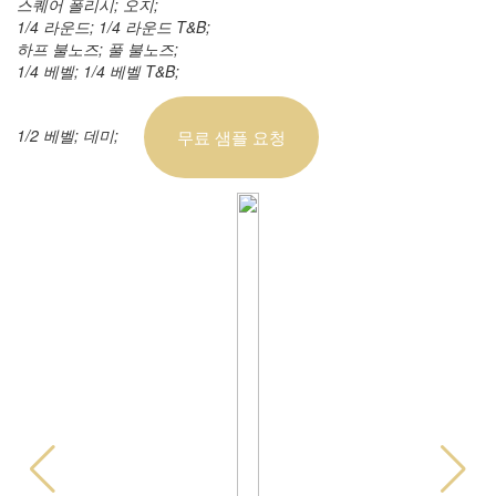
스퀘어 폴리시; 오지;
1/4 라운드; 1/4 라운드 T&B;
하프 불노즈; 풀 불노즈;
1/4 베벨; 1/4 베벨 T&B;
1/2 베벨; 데미;
무료 샘플 요청